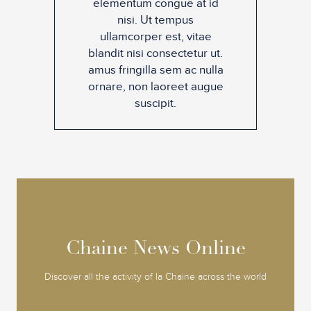
elementum congue at id
nisi. Ut tempus
ullamcorper est, vitae
blandit nisi consectetur ut.
amus fringilla sem ac nulla
ornare, non laoreet augue
suscipit.
Chaine News Online
Chaine News Online
Discover all the activity of la Chaine across the world