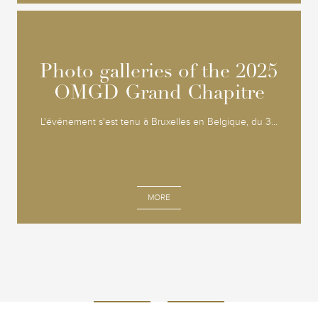
Photo galleries of the 2025
Photo galleries of the 2025
OMGD Grand Chapitre
OMGD Grand Chapitre
L'événement s'est tenu à Bruxelles en Belgique, du 3...
MORE