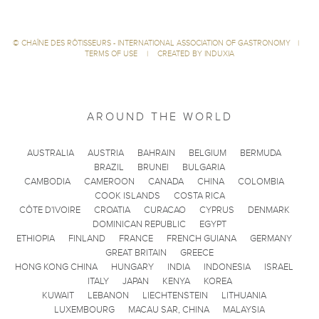
©
CHAÎNE DES RÔTISSEURS - INTERNATIONAL ASSOCIATION OF GASTRONOMY
|
TERMS OF USE
|
CREATED BY INDUXIA
AROUND THE WORLD
AUSTRALIA
AUSTRIA
BAHRAIN
BELGIUM
BERMUDA
BRAZIL
BRUNEI
BULGARIA
CAMBODIA
CAMEROON
CANADA
CHINA
COLOMBIA
COOK ISLANDS
COSTA RICA
CÔTE D'IVOIRE
CROATIA
CURACAO
CYPRUS
DENMARK
DOMINICAN REPUBLIC
EGYPT
ETHIOPIA
FINLAND
FRANCE
FRENCH GUIANA
GERMANY
GREAT BRITAIN
GREECE
HONG KONG CHINA
HUNGARY
INDIA
INDONESIA
ISRAEL
ITALY
JAPAN
KENYA
KOREA
KUWAIT
LEBANON
LIECHTENSTEIN
LITHUANIA
LUXEMBOURG
MACAU SAR, CHINA
MALAYSIA